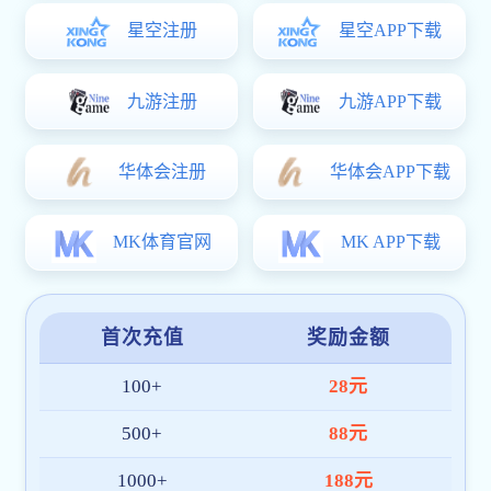
与第三方技术支持商（如推送、云服务）合作时
法律法规要求或监管部门依法调取
五、信息保护措施
平台采用多重防护机制确保新葡京博彩官网-澳门新葡京娱乐城
服务中您的数据安全，包括但不限于：
HTTPS 加密传输
权限分级与访问控制
系统审计与异常行为识别
六、用户权利
您拥有以下数据权利：
访问、更正、删除个人信息
申请注销账户或停止使用服务
关闭授权功能如位置服务或通知