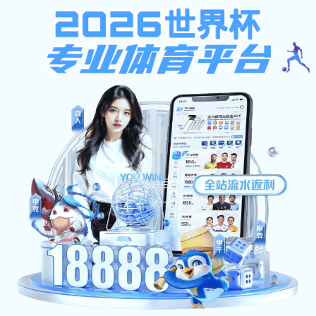
注册入口
隐私政策
一、引言
澳门新京葡萄城入口平台为用户提供便捷、实时的体育赛事内
容，在保障服务体验的同时，我们高度重视个人隐私保护。
二、信息收集范围
我们可能收集以下信息：